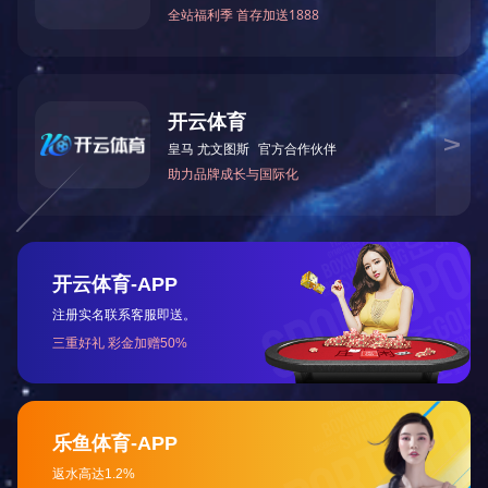
1/1
8月21日，公路建设公司召开党委会，传达学
集团党委有关要求，研究公司贯彻落实意见。
公司党委书记、董事长梅国新主持会议。
会议强调
公司各级党组织、全体党员领导干部要深入学
代中国特色社会主义思想往深里走、往心里走、往实
会议强调
公司各级“一把手”要树牢底线思维、极限思维，
报与响应联动机制落实到“最后一米”，严格落实交
会议强调