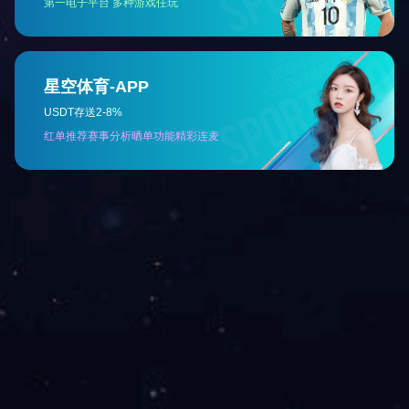
（
公路建设公司 洪承
）
上一篇：
清廉建设|做好处分决定宣布增强“以案促改
下一篇：
公路建设公司开展安全管理人员技能提升
友情链接：
交通运输部
云南省国资委
云南省交通
联系电话：
0871-64113536
地址：
云南省昆明市官渡区民航路