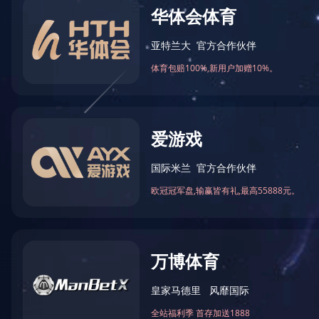
当前位置：
开云手机官方版页面登录入口
>
党群工作
>
云岭城投公司第
发